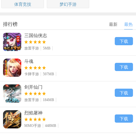
体育竞技
梦幻手游
排行榜
最新
最热
三国仙侠志
下载
放置手游
5MB
斗魂
下载
卡牌手游
597MB
剑开仙门
下载
放置手游
184MB
烈焰屠神
下载
MMO手游
448MB