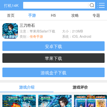
打机14K
首页
手游
H5
攻略
专题
手游分类
H5分类
三刀符石
精品手游
仙侠手游
传奇手游
注意：苹果用Safari下载
大小：213MB
88款手游
70款手游
145款手游
类别：
传奇手游
系统：iOS, Android
安卓下载
角色扮演
策略塔防
回合手游
332款手游
377款手游
219款手游
苹果下载
卡牌手游
国战手游
养成系列
游戏盒子下载
692款手游
6款手游
12款手游
游戏介绍
游戏评价
休闲益智
放置手游
模拟经营
750款手游
540款手游
162款手游