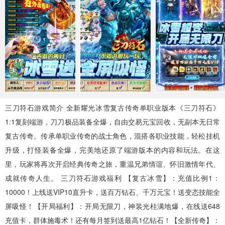
MMO手游
三国手游
魔幻手游
490款手游
138款手游
0款手游
武侠手游
二次元
飞行射击
0款手游
171款手游
39款手游
体育竞技
梦幻手游
24款手游
3款手游
三刀符石游戏简介 全新耀光冰雪复古传奇单职业版本《三刀符石》
1:1复刻端游，刀刀极品装备全爆，自由交易元宝回收，无副本无日常
复古传奇。传承单职业传奇的战士角色，混搭各职业技能，轻松挂机
升级，打怪装备全爆，完美地还原了端游版本的内容和玩法。在这
里，玩家将再次开启经典传奇之旅，重温兄弟情谊、怀旧激情年代、
成就传奇人生。 三刀符石游戏福利 【复古冰雪】：充值比例1：
10000！上线送VIP10直升卡，送百万钻石、千万元宝！送变态技能全
屏吸怪！【开局福利】：开局无限刀，神装光柱满地爆，在线送648
充值卡，群体施毒术！还有每月签到送最高1亿钻石！【全新传奇】：