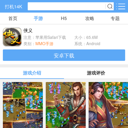
打机14K
首页
手游
H5
攻略
专题
手游分类
H5分类
侠义
精品手游
仙侠手游
传奇手游
注意：苹果用Safari下载
大小：65.6M
0款手游
0款手游
18款手游
类别：
MMO手游
系统：Android
安卓下载
角色扮演
策略塔防
回合手游
216款手游
167款手游
0款手游
游戏介绍
游戏评价
卡牌手游
国战手游
养成系列
177款手游
0款手游
0款手游
休闲益智
放置手游
模拟经营
0款手游
99款手游
122款手游