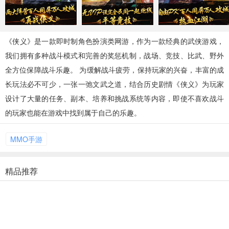
MMO手游
三国手游
魔幻手游
18款手游
0款手游
0款手游
《侠义》是一款即时制角色扮演类网游，作为一款经典的武侠游戏，
武侠手游
二次元
飞行射击
我们拥有多种战斗模式和完善的奖惩机制，战场、竞技、比武、野外
0款手游
63款手游
0款手游
全方位保障战斗乐趣。 为缓解战斗疲劳，保持玩家的兴奋，丰富的成
长玩法必不可少，一张一弛文武之道，结合历史剧情《侠义》为玩家
体育竞技
梦幻手游
设计了大量的任务、副本、培养和挑战系统等内容，即使不喜欢战斗
0款手游
0款手游
的玩家也能在游戏中找到属于自己的乐趣。
MMO手游
精品推荐