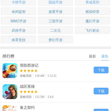
卡牌手游
国战手游
养成系列
休闲益智
放置手游
模拟经营
MMO手游
三国手游
魔幻手游
武侠手游
二次元
飞行射击
体育竞技
梦幻手游
排行榜
最新
最热
塔防西游记
下载
策略塔防
110.4M
1.12.21
战区英雄
下载
策略塔防
132.5M
3.4.6
食之契约