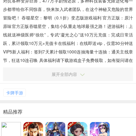
对抗各种变异巨兽，477万字剧情还原，多种科技装备无限进化每一
MMO手游
三国手游
魔幻手游
步都带给你不同惊喜，快来加入武者团队，在这个神秘又危险的世界
1301款手游
1344款手游
703款手游
冒险吧！ 吞噬星空：黎明（0.1折）变态版游戏福利 官方正版：原汁
原味官方正版吞噬星空，集结小队重走地球最强之路！进游福利：上
武侠手游
二次元
飞行射击
284款手游
614款手游
48款手游
线就送神级医师“徐欣”，专武“凝光之心”送10万元充值：完成日常活
跃，累计领取10万元+充值卡在线福利：在线即送vip，仅需30分钟送
体育竞技
梦幻手游
VIP5新人福利：签到7天累计领取1000连抽海量十连抽：通关主线章
24款手游
113款手游
节，狂送10连召唤 具体福利请下载游戏盒子免费领取，如有疑问请在
游戏盒子咨询客服！ 吞噬...
展开全部内容
卡牌手游
精品推荐