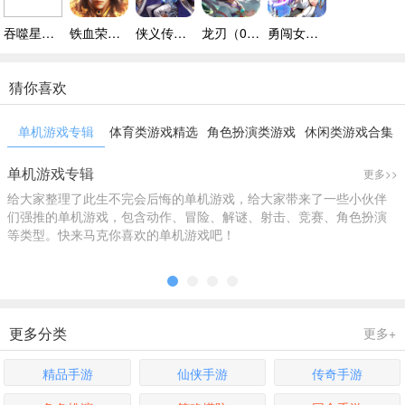
吞噬星空：黎明（0.1折）变态版极速版
铁血荣耀（0.05折福利版）最新
侠义传（0.1折放置千元买断版）游戏
龙刃（0.05折文字代金券买断）官服
勇闯女儿国（0.05折大陆战纪）正版
猜你喜欢
单机游戏专辑
体育类游戏精选
角色扮演类游戏
休闲类游戏合集
合辑
精选
精选
单机游戏专辑
更多>>
给大家整理了此生不完会后悔的单机游戏，给大家带来了一些小伙伴
们强推的单机游戏，包含动作、冒险、解谜、射击、竞赛、角色扮演
等类型。快来马克你喜欢的单机游戏吧！
更多分类
更多+
精品手游
仙侠手游
传奇手游