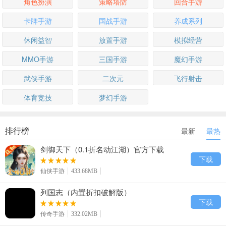
角色扮演
策略塔防
回合手游
卡牌手游
国战手游
养成系列
休闲益智
放置手游
模拟经营
MMO手游
三国手游
魔幻手游
武侠手游
二次元
飞行射击
体育竞技
梦幻手游
排行榜
最新
最热
剑御天下（0.1折名动江湖）官方下载
下载
仙侠手游
433.68MB
列国志（内置折扣破解版）
下载
传奇手游
332.02MB