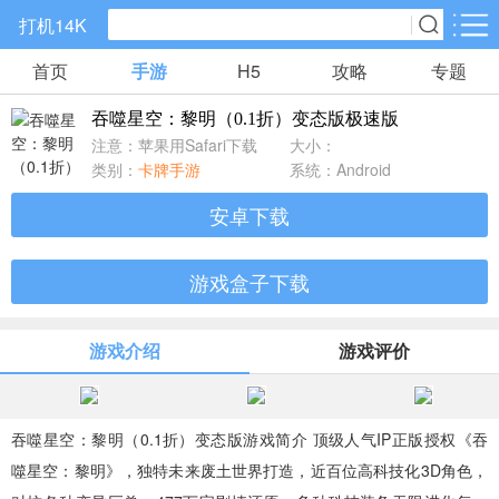
打机14K
首页
手游
H5
攻略
专题
手游分类
H5分类
吞噬星空：黎明（0.1折）变态版极速版
精品手游
仙侠手游
传奇手游
注意：苹果用Safari下载
大小：
405款手游
2066款手游
2491款手游
类别：
卡牌手游
系统：Android
安卓下载
角色扮演
策略塔防
回合手游
538款手游
1220款手游
488款手游
游戏盒子下载
卡牌手游
国战手游
养成系列
游戏介绍
游戏评价
3427款手游
22款手游
12款手游
休闲益智
放置手游
模拟经营
吞噬星空：黎明（0.1折）变态版游戏简介 顶级人气IP正版授权《吞
750款手游
1546款手游
308款手游
噬星空：黎明》，独特未来废土世界打造，近百位高科技化3D角色，