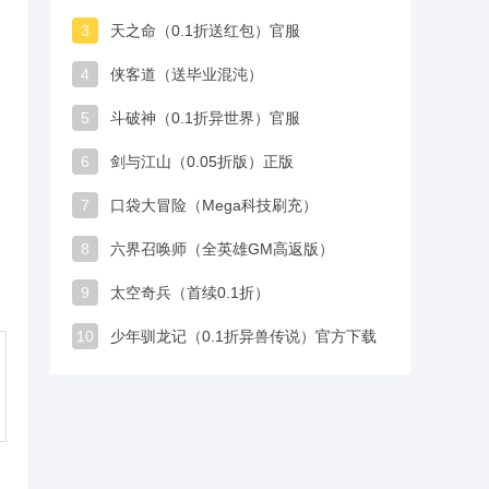
3
天之命（0.1折送红包）官服
4
侠客道（送毕业混沌）
5
斗破神（0.1折异世界）官服
6
剑与江山（0.05折版）正版
7
口袋大冒险（Mega科技刷充）
8
六界召唤师（全英雄GM高返版）
9
太空奇兵（首续0.1折）
10
少年驯龙记（0.1折异兽传说）官方下载