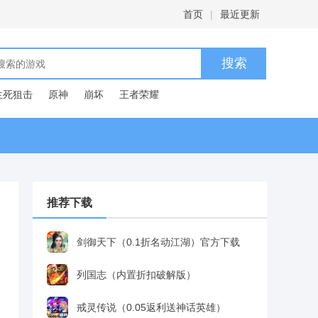
首页
|
最近更新
生死狙击
原神
崩坏
王者荣耀
推荐下载
剑御天下（0.1折名动江湖）官方下载
列国志（内置折扣破解版）
戒灵传说（0.05返利送神话英雄）