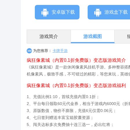
安卓版下载
游戏盒下载
游戏简介
游戏截图
为您推荐：
卡牌手游
疯狂像素城（内置0.1折免费版）变态版游戏简介
《疯狂像素城》是一款休闲像素风挂机手游。多种整容搭
机像素风，极致手感，不可错过的精彩，等您来玩，英雄
疯狂像素城（内置0.1折免费版）变态版游戏福利
1、充值比例1:10，首续充值内置0.1折；
2、平台每日领取60元代金券，相当于游戏内6000元（折
3、原版数值，物价不膨胀，充值6元仅需0.06元；
4、七日签到赠送丰富宝箱胶囊资源；
5、闯关达标多次免费抽十连三选一，必出红将；