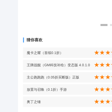
猜你喜欢
魔卡之耀（首续0.1折）
王牌战舰（GM科技补给）变态版 4.0.1.0
主公跑跑跑（0.05折买断版）正版
放置与召唤（0.1折）手游
奥丁之锤