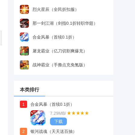
烈火星辰（全民折扣服）
那一剑江湖（剑指0.1折转职华筵）
合金风暴（首续0.1折）
屠龙霸业（亿刀切割爽爆充）
战神霸业（手撸点充免氪版）
本类排行
1
合金风暴（首续0.1折）
7.29MB
/
下载
2
银河战魂（天天送百抽）