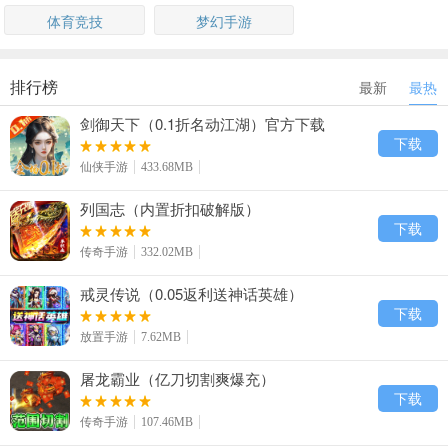
体育竞技
梦幻手游
排行榜
最新
最热
剑御天下（0.1折名动江湖）官方下载
下载
仙侠手游
433.68MB
列国志（内置折扣破解版）
下载
传奇手游
332.02MB
戒灵传说（0.05返利送神话英雄）
下载
放置手游
7.62MB
屠龙霸业（亿刀切割爽爆充）
下载
传奇手游
107.46MB