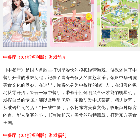
MMO手游
三国手游
魔幻手游
1227款手游
1022款手游
538款手游
武侠手游
二次元
飞行射击
189款手游
513款手游
48款手游
体育竞技
梦幻手游
中餐厅（0.1折福利版）游戏简介
24款手游
113款手游
《中餐厅》是国内首款主打明星餐饮的模拟经营游戏。游戏还原了中
餐厅开业的艰难历程，记录了青春合伙人的喜怒哀乐，领略中华传统
美食文化的奥妙。在这里，你将化身为中餐厅的经理人，在浪漫的象
岛从零开始，经营一家中餐厅，带领个性鲜明又各怀才能的明星们，
发挥自己的专属才能以及明星优势，不断研发中式菜谱、精进厨艺，
从破砖烂瓦的店面到一线中餐厅，弘扬东方美食文化，收服海外顾客
的胃、华人旅客的心，书写你和东方美食的独特篇章，打造东方美食
王国。
中餐厅（0.1折福利版）游戏福利