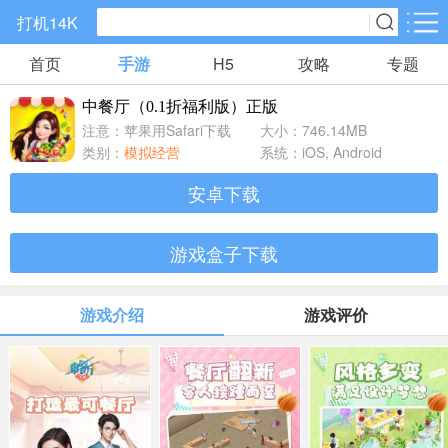
打机14K
首页
手游
H5
攻略
专题
手游分类
H5分类
中餐厅（0.1折福利版）正版
精品手游
仙侠手游
传奇手游
注意：苹果用Safari下载
大小：746.14MB
405款手游
1558款手游
1961款手游
类别：
模拟经营
系统：iOS, Android
安卓下载
角色扮演
策略塔防
回合手游
494款手游
1080款手游
484款手游
游戏盒子下载
卡牌手游
国战手游
养成系列
游戏介绍
游戏评价
3166款手游
22款手游
12款手游
休闲益智
放置手游
模拟经营
750款手游
1380款手游
248款手游